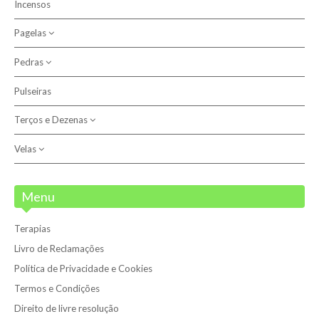
Incensos
Católicas
Pagelas
Outras
Pedras
Anjo do Signo
Santos
Pulseiras
Outros
Terços e Dezenas
Pedras
Pulseiras
Velas
Dezenas
Terços
Velas
Menu
Velas 7 Dias
Terapias
Velões
Livro de Reclamações
Política de Privacidade e Cookies
Termos e Condições
Direito de livre resolução