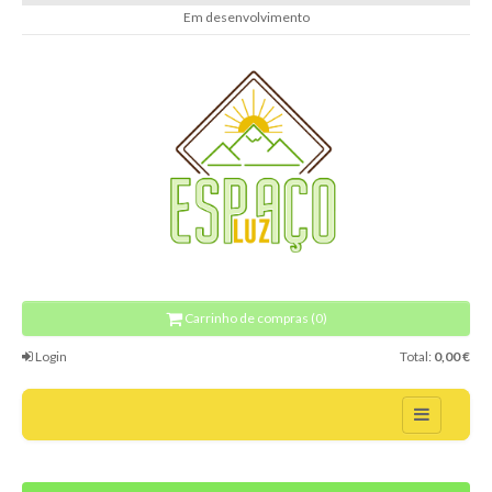
Em desenvolvimento
Carrinho de compras (0)
Login
Total:
0,00 €
Home