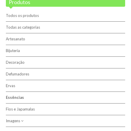
Produtos
Blog
Promoções
Todos os produtos
Novidades
Todas as categorias
Artesanato
Terapias
Bijuteria
Contactos
Decoração
Sobre nós
Defumadores
Ervas
Pesquisar
Essências
Fios e Japamalas
Imagens