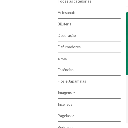
Todas as categorias
Artesanato
Bijuteria
Decoração
Defumadores
Ervas
Essências
Fios e Japamalas
Imagens
Incensos
Católicas
Pagelas
Outras
Pedras