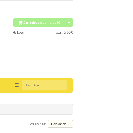
Carrinho de compras (0)
Login
Total:
0,00 €
Pesquisar
Relevância
Ordenar por