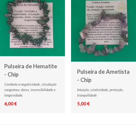
Pulseira de Hematite
Pulseira de Ametista
- Chip
- Chip
Combate a negatividade, circulação
sanguínea, dores, invencibilidade e
Intuição, criatividade, proteção,
longevidade.
tranquilidade
6,00 €
5,00 €