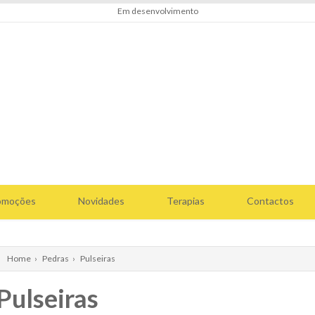
Em desenvolvimento
omoções
Novidades
Terapias
Contactos
Home
›
Pedras
›
Pulseiras
Pulseiras