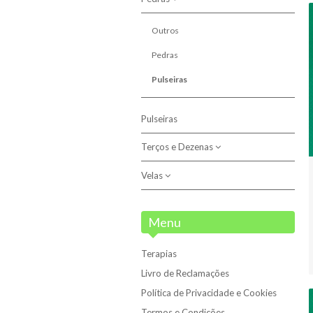
Anjo do Signo
Santos
Outros
Pedras
Pulseiras
Pulseiras
Terços e Dezenas
Velas
Dezenas
Terços
Velas
Menu
Velas 7 Dias
Terapias
Velões
Livro de Reclamações
Política de Privacidade e Cookies
Termos e Condições