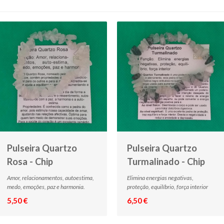
Pulseira Quartzo
Pulseira Quartzo
Rosa - Chip
Turmalinado - Chip
Amor, relacionamentos, autoestima,
Elimina energias negativas,
medo, emoções, paz e harmonia.
proteção, equilíbrio, força interior
5,50 €
6,50 €