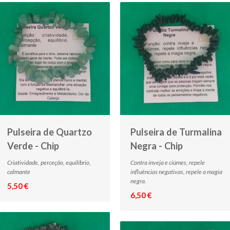
Pulseira de Quartzo
Pulseira de Turmalina
Verde - Chip
Negra - Chip
Criatividade, perceção, equilíbrio,
Contra inveja e ciúmes, repele
calmante
influências negativas, repele a magia
negra.
5,50 €
6,50 €