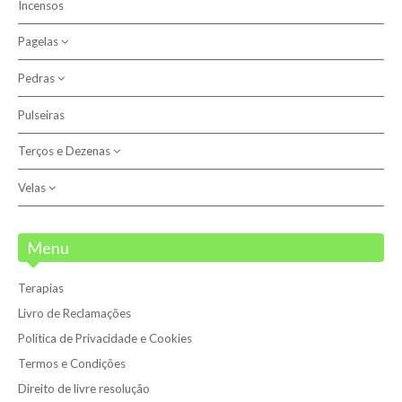
Incensos
Católicas
Pagelas
Outras
Pedras
Anjo do Signo
Santos
Pulseiras
Outros
Terços e Dezenas
Pedras
Pulseiras
Velas
Dezenas
Terços
Velas
Menu
Velas 7 Dias
Terapias
Velões
Livro de Reclamações
Política de Privacidade e Cookies
Termos e Condições
Direito de livre resolução