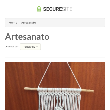
Home
›
Artesanato
Artesanato
Relevância
Ordenar por