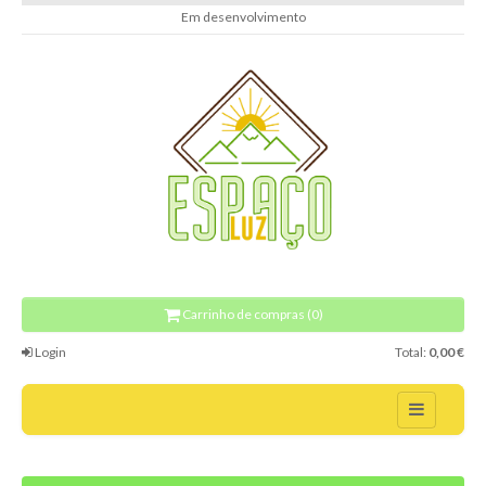
Em desenvolvimento
Carrinho de compras (0)
Login
Total:
0,00 €
Home