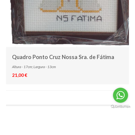
Quadro Ponto Cruz Nossa Sra. de Fátima
Altura - 17cm; Largura - 13cm
21,00 €
©
lojaespacoluz
2026. Todos os direitos reservados.
Home
|
Blog
|
Promoções
|
Novidades
|
Terapias
|
Contactos
|
Sobre nós