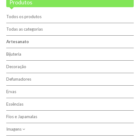
Produtos
Blog
Promoções
Todos os produtos
Novidades
Todas as categorias
Artesanato
Terapias
Bijuteria
Contactos
Decoração
Sobre nós
Defumadores
Ervas
Pesquisar
Essências
Fios e Japamalas
Imagens