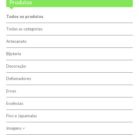
Produtos
Blog
Promoções
Todos os produtos
Novidades
Todas as categorias
Artesanato
Terapias
Bijuteria
Contactos
Decoração
Sobre nós
Defumadores
Ervas
Pesquisar
Essências
Fios e Japamalas
Imagens