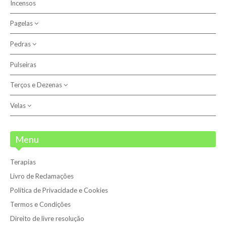
Incensos
Católicas
Pagelas
Outras
Pedras
Anjo do Signo
Santos
Pulseiras
Outros
Terços e Dezenas
Pedras
Pulseiras
Velas
Dezenas
Terços
Velas
Menu
Velas 7 Dias
Terapias
Velões
Livro de Reclamações
Política de Privacidade e Cookies
Termos e Condições
Direito de livre resolução