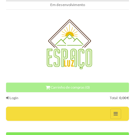
Em desenvolvimento
Carrinho de compras (0)
Login
Total:
0,00 €
Home