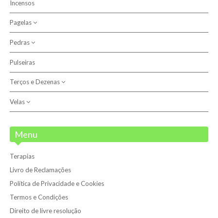
Incensos
Católicas
Pagelas
Outras
Pedras
Anjo do Signo
Santos
Pulseiras
Outros
Terços e Dezenas
Pedras
Pulseiras
Velas
Dezenas
Terços
Velas
Menu
Velas 7 Dias
Terapias
Velões
Livro de Reclamações
Política de Privacidade e Cookies
Termos e Condições
Direito de livre resolução