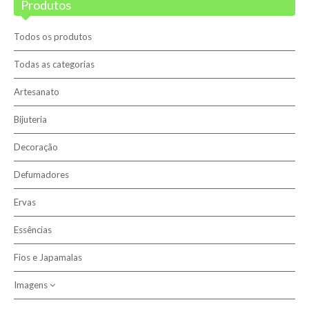
Produtos
Blog
Promoções
Todos os produtos
Novidades
Todas as categorias
Artesanato
Terapias
Bijuteria
Contactos
Decoração
Sobre nós
Defumadores
Ervas
Pesquisar
Essências
Fios e Japamalas
Imagens