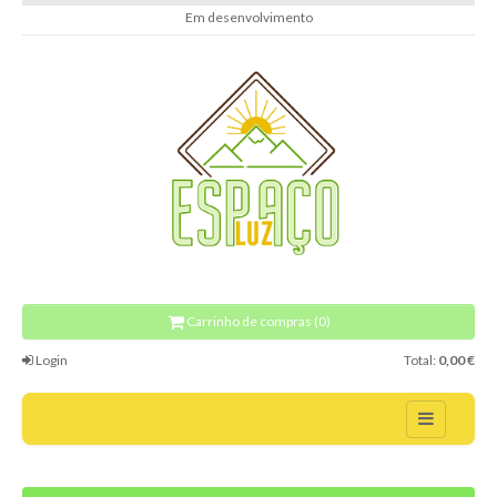
Em desenvolvimento
Carrinho de compras (0)
Login
Total:
0,00 €
Home