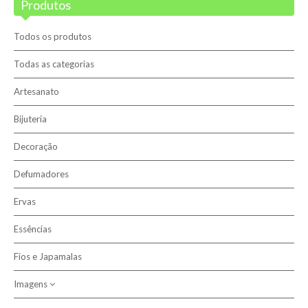
Produtos
Blog
Promoções
Todos os produtos
Novidades
Todas as categorias
Artesanato
Terapias
Bijuteria
Contactos
Decoração
Sobre nós
Defumadores
Ervas
Pesquisar
Essências
Fios e Japamalas
Imagens