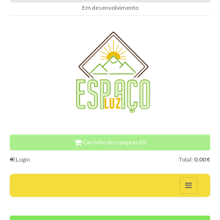
Em desenvolvimento
Carrinho de compras (0)
Login
Total:
0,00 €
Home