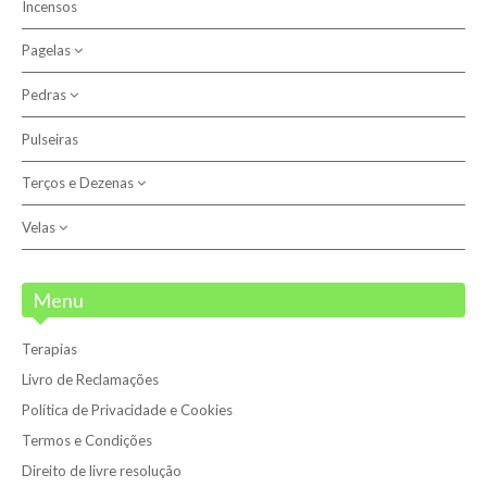
Incensos
Católicas
Pagelas
Outras
Pedras
Anjo do Signo
Santos
Pulseiras
Outros
Terços e Dezenas
Pedras
Pulseiras
Velas
Dezenas
Terços
Velas
Menu
Velas 7 Dias
Terapias
Velões
Livro de Reclamações
Política de Privacidade e Cookies
Termos e Condições
Direito de livre resolução