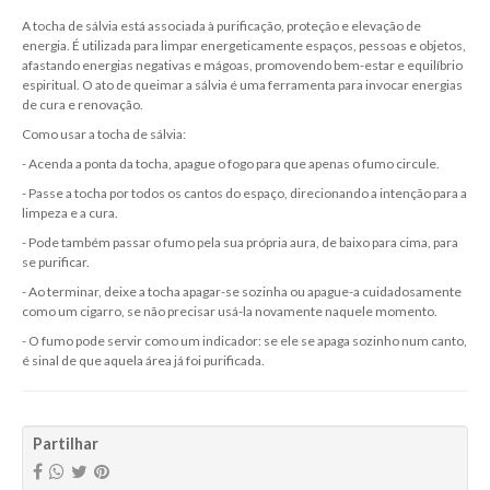
A tocha de sálvia está associada à purificação, proteção e elevação de
energia. É utilizada para limpar energeticamente espaços, pessoas e objetos,
afastando energias negativas e mágoas, promovendo bem-estar e equilíbrio
espiritual. O ato de queimar a sálvia é uma ferramenta para invocar energias
de cura e renovação.
Como usar a tocha de sálvia:
- Acenda a ponta da tocha, apague o fogo para que apenas o fumo circule.
- Passe a tocha por todos os cantos do espaço, direcionando a intenção para a
limpeza e a cura.
- Pode também passar o fumo pela sua própria aura, de baixo para cima, para
se purificar.
- Ao terminar, deixe a tocha apagar-se sozinha ou apague-a cuidadosamente
como um cigarro, se não precisar usá-la novamente naquele momento.
- O fumo pode servir como um indicador: se ele se apaga sozinho num canto,
é sinal de que aquela área já foi purificada.
Partilhar