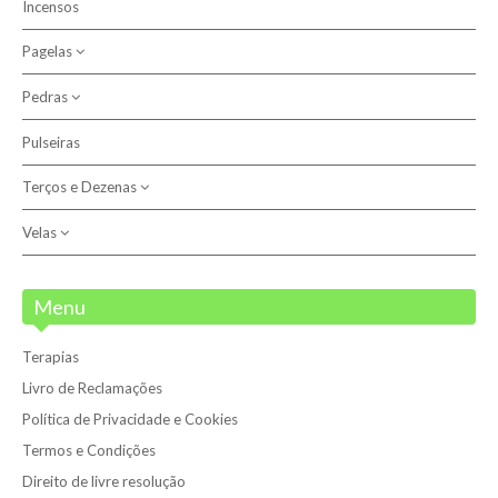
Incensos
Católicas
Pagelas
Outras
Pedras
Anjo do Signo
Santos
Pulseiras
Outros
Terços e Dezenas
Pedras
Pulseiras
Velas
Dezenas
Terços
Velas
Menu
Velas 7 Dias
Terapias
Velões
Livro de Reclamações
Política de Privacidade e Cookies
Termos e Condições
Direito de livre resolução