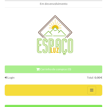
Em desenvolvimento
Carrinho de compras (0)
Login
Total:
0,00 €
Home