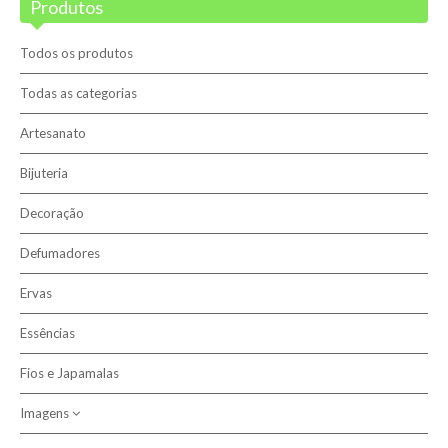
Produtos
Blog
Promoções
Todos os produtos
Novidades
Todas as categorias
Artesanato
Terapias
Bijuteria
Contactos
Decoração
Sobre nós
Defumadores
Ervas
Pesquisar
Essências
Fios e Japamalas
Imagens