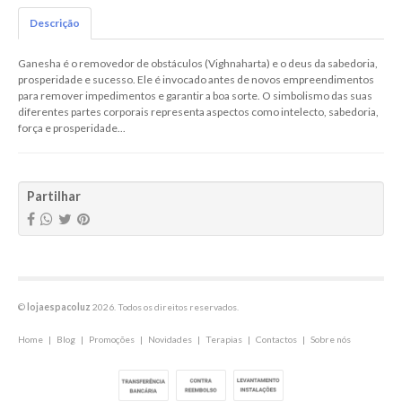
Descrição
Ganesha é o removedor de obstáculos (Vighnaharta) e o deus da sabedoria,
prosperidade e sucesso. Ele é invocado antes de novos empreendimentos
para remover impedimentos e garantir a boa sorte. O simbolismo das suas
diferentes partes corporais representa aspectos como intelecto, sabedoria,
força e prosperidade...
Partilhar
©
lojaespacoluz
2026. Todos os direitos reservados.
Home
|
Blog
|
Promoções
|
Novidades
|
Terapias
|
Contactos
|
Sobre nós