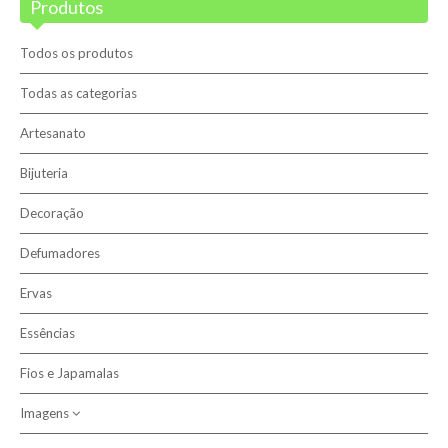
Produtos
Blog
Promoções
Todos os produtos
Novidades
Todas as categorias
Artesanato
Terapias
Bijuteria
Contactos
Decoração
Sobre nós
Defumadores
Ervas
Pesquisar
Essências
Fios e Japamalas
Imagens