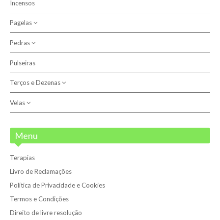
Incensos
Católicas
Pagelas
Outras
Pedras
Anjo do Signo
Santos
Pulseiras
Outros
Terços e Dezenas
Pedras
Pulseiras
Velas
Dezenas
Terços
Velas
Menu
Velas 7 Dias
Terapias
Velões
Livro de Reclamações
Política de Privacidade e Cookies
Termos e Condições
Direito de livre resolução