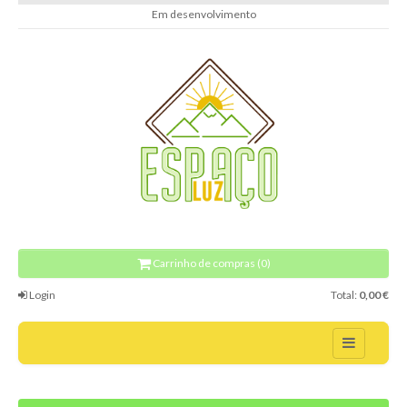
Em desenvolvimento
Carrinho de compras (0)
Login
Total:
0,00 €
Home